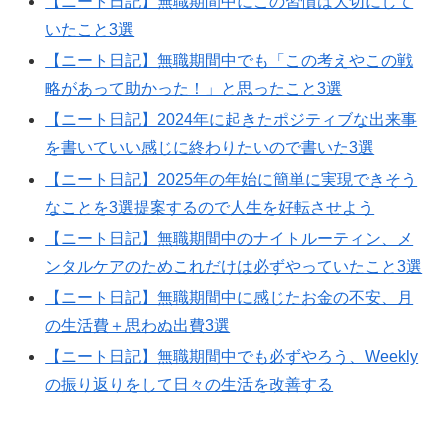
【ニート日記】無職期間中にこの習慣は大切にして
いたこと3選
【ニート日記】無職期間中でも「この考えやこの戦
略があって助かった！」と思ったこと3選
【ニート日記】2024年に起きたポジティブな出来事
を書いていい感じに終わりたいので書いた3選
【ニート日記】2025年の年始に簡単に実現できそう
なことを3選提案するので人生を好転させよう
【ニート日記】無職期間中のナイトルーティン、メ
ンタルケアのためこれだけは必ずやっていたこと3選
【ニート日記】無職期間中に感じたお金の不安、月
の生活費＋思わぬ出費3選
【ニート日記】無職期間中でも必ずやろう、Weekly
の振り返りをして日々の生活を改善する