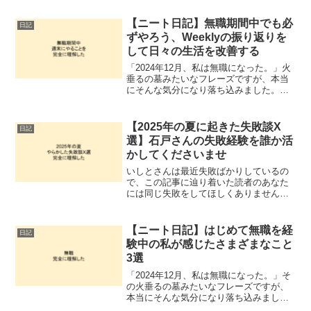
【ニート日記】無職期間中でも必
日記
ずやろう、Weeklyの振り返りを
して日々の生活を改善する
「2024年12月、私は無職になった。」火
垂るの墓みたいなフレーズですが、本当
にそんな気分になり落ち込みました。は
じめて経験する次の働き先が決まってい
ない状態での無職。これはなかなか思う
ところがあります。他のかたが参考にな
【2025年の夏に起きた失敗談X
日記
るかどうかはわかりませんが一週間の振
選】石戸さんの失敗経験を誰か活
り返りから思考する習慣を紹介無職から
かしてくださいませ
這い上がる
いしとさんは最近失敗ばかりしているの
で、この記事に辿り着いた読者のあなた
には同じ失敗をしてほしくありません。
ということで失敗経験を共有して自分の
学びにしていただければと思います。失
敗を振り返ることで、そこから得た学び
【ニート日記】はじめて無職を経
日記
もちゃんと書いてあるのでいつかどこか
験中の私が感じたさまざまなこと
で役に立つこともあるでしょう。
3選
「2024年12月、私は無職になった。」そ
の火垂るの墓みたいなフレーズですが、
本当にそんな気分になり落ち込みまし
た。はじめて経験する次の働き先が決ま