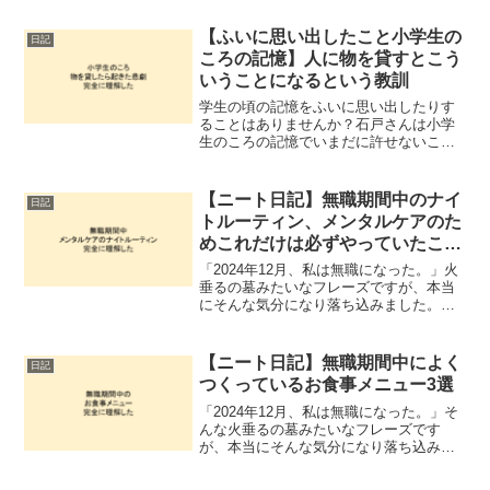
っていない状態での無職。これはなかな
か思うところがあります。他のかたが参
【ふいに思い出したこと小学生の
日記
考になるかどうかはわかりませんが、一
ころの記憶】人に物を貸すとこう
応つらつらと記録に残すことにしまし
いうことになるという教訓
た。無職から這い上がる
学生の頃の記憶をふいに思い出したりす
ることはありませんか？石戸さんは小学
生のころの記憶でいまだに許せないこと
があります。今日はそのことについて日
記としてアウトプットすることにしまし
た。その内容は正直さ、何かしらの罪に
【ニート日記】無職期間中のナイ
日記
触れていると思うんですよねという内容
トルーティン、メンタルケアのた
だったりします。
めこれだけは必ずやっていたこと
3選
「2024年12月、私は無職になった。」火
垂るの墓みたいなフレーズですが、本当
にそんな気分になり落ち込みました。は
じめて経験する次の働き先が決まってい
ない状態での無職。これはなかなか思う
ところがあります。他のかたが参考にな
【ニート日記】無職期間中によく
日記
るかどうかはわかりませんが、ナイトル
つくっているお食事メニュー3選
ーティンを紹介いたします。無職から這
い上がる
「2024年12月、私は無職になった。」そ
んな火垂るの墓みたいなフレーズです
が、本当にそんな気分になり落ち込みま
した。はじめて経験する次の働き先が決
まっていない状態での無職。これはなか