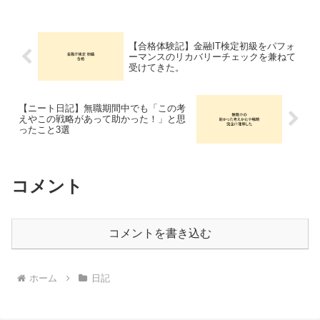
なか思うところがあります。他のかたが
参考になるかどうかはわかりませんが、
メンタルケアを意識したお食事メニュー
をご紹介、無職から這い上がる
【合格体験記】金融IT検定初級をパフォ
ーマンスのリカバリーチェックを兼ねて
受けてきた。
【ニート日記】無職期間中でも「この考
えやこの戦略があって助かった！」と思
ったこと3選
コメント
コメントを書き込む
ホーム
日記