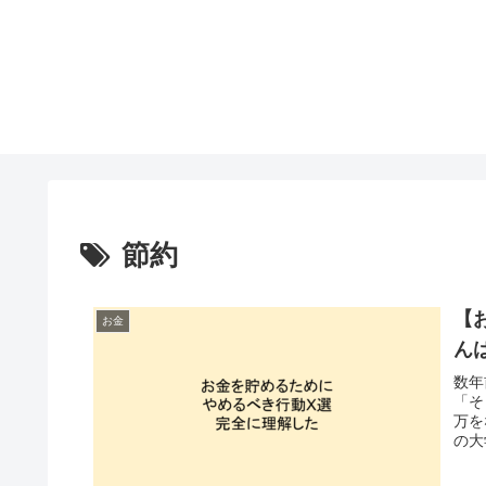
節約
【
お金
ん
数年
「そ
万を
の大
なラ
うに