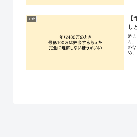
【
お金
し
過去
ん。
めな
め、
うに
きま