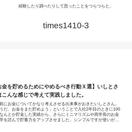
経験したり調べたりして思ったことをつらつらと。
times1410-3
お金を貯めるためにやめるべき行動Ｘ選】いしとさ
はこんな感じで考えて実践しました。
前にお金についてかなり考えさせる出来事がおきたいしとさん。
うだ、お金をまた貯めよう」ということで入社2年目のときに100
なんとか貯金した実績から、さらにミニマリズムや両学長のお金
学を読んで貯蓄力をアップさせました。シンプルですが使いがち
テマネーを減らす方法をご紹介します。あなたの役に立ちますよ
。