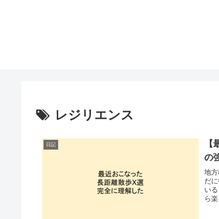
レジリエンス
【
日記
の
地方
だに
いる
ら楽
日々